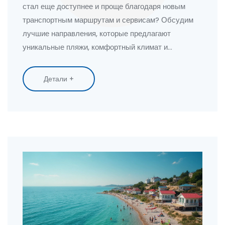
стал еще доступнее и проще благодаря новым
транспортным маршрутам и сервисам? Обсудим
лучшие направления, которые предлагают
уникальные пляжи, комфортный климат и
разнообразные развлечения. Путешествия на
Черное море, зарубежный отдых с коротким
Детали +
перелетом и малознакомые пляжи могут стать
идеальным выбором для вашего летнего
путешествия. Мечтаете о солнечных ваннах и
теплой морской воде? Читайте дальше для
полезных советов и интересных фактов.