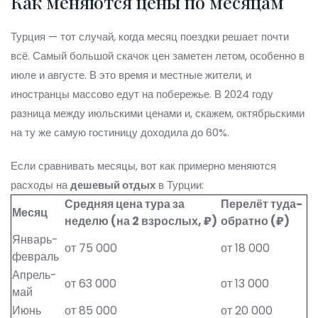
Как меняются цены по месяцам
Турция — тот случай, когда месяц поездки решает почти
всё. Самый большой скачок цен заметен летом, особенно в
июле и августе. В это время и местные жители, и
иностранцы массово едут на побережье. В 2024 году
разница между июльскими ценами и, скажем, октябрьскими
на ту же самую гостиницу доходила до 60%.
Если сравнивать месяцы, вот как примерно меняются
расходы на
дешевый отдых
в Турции:
Средняя цена тура за
Перелёт туда-
Месяц
неделю (на 2 взрослых, ₽)
обратно (₽)
Январь-
от 75 000
от 18 000
февраль
Апрель-
от 63 000
от 13 000
май
Июнь
от 85 000
от 20 000