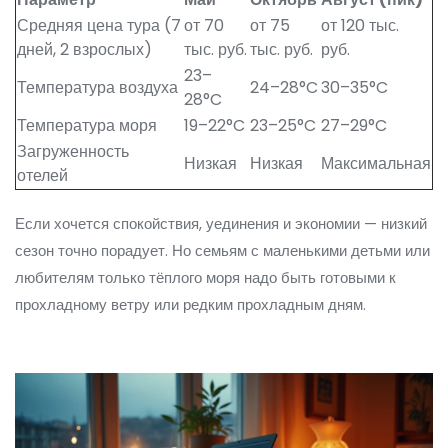
Средняя цена тура (7
от 70
от 75
от 120 тыс.
дней, 2 взрослых)
тыс. руб.
тыс. руб.
руб.
23–
Температура воздуха
24–28°C
30–35°C
28°C
Температура моря
19–22°C
23–25°C
27–29°C
Загруженность
Низкая
Низкая
Максимальная
отелей
Если хочется спокойствия, уединения и экономии — низкий
сезон точно порадует. Но семьям с маленькими детьми или
любителям только тёплого моря надо быть готовыми к
прохладному ветру или редким прохладным дням.