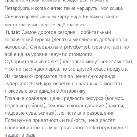
Петербурге, и когда считаю такие маршруты, моя кошка
Симона норовит лечь на карту мира. Её можно понять:
места красивые, цены - ещё красивее.
TL;DR:
Самое дорогое сегодня - орбитальный
космический туризм (десятки миллионов долларов за
человека). Суперъяхты и private-jet туры отстают, но
всё ещё на уровне «вау» по стоимости.
Суборбитальный полёт (несколько минут невесомости)
- сотни тысяч долларов, но это другой класс продукта.
Из «земных» форматов топ по цене/дню: аренда
суперъяхт 80м+, кругосветки на частных самолётах,
люксовые экспедиции в Антарктику.
Главные драйверы цены: редкость ресурса (космос,
ледовые районы), техника и командование (ракеты,
ледовые суда, экипаж), логистика и разрешения.
Если нужна приватность и гибкость, цена растёт
лавинообразно; если устроит «shared luxury», бюджет
падает в разы.