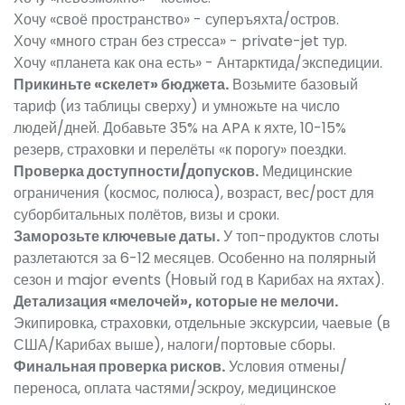
Хочу «своё пространство» - суперъяхта/остров.
Хочу «много стран без стресса» - private-jet тур.
Хочу «планета как она есть» - Антарктида/экспедиции.
Прикиньте «скелет» бюджета.
Возьмите базовый
тариф (из таблицы сверху) и умножьте на число
людей/дней. Добавьте 35% на APA к яхте, 10-15%
резерв, страховки и перелёты «к порогу» поездки.
Проверка доступности/допусков.
Медицинские
ограничения (космос, полюса), возраст, вес/рост для
суборбитальных полётов, визы и сроки.
Заморозьте ключевые даты.
У топ-продуктов слоты
разлетаются за 6-12 месяцев. Особенно на полярный
сезон и major events (Новый год в Карибах на яхтах).
Детализация «мелочей», которые не мелочи.
Экипировка, страховки, отдельные экскурсии, чаевые (в
США/Карибах выше), налоги/портовые сборы.
Финальная проверка рисков.
Условия отмены/
переноса, оплата частями/эскроу, медицинское