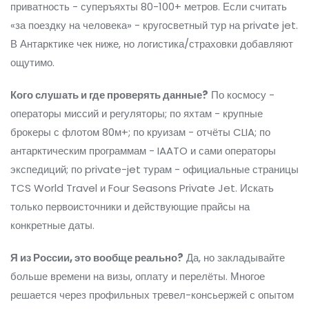
приватность - суперъяхты 80-100+ метров. Если считать
«за поездку на человека» - кругосветный тур на private jet.
В Антарктике чек ниже, но логистика/страховки добавляют
ощутимо.
Кого слушать и где проверять данные?
По космосу -
операторы миссий и регуляторы; по яхтам - крупные
брокеры с флотом 80м+; по круизам - отчёты CLIA; по
антарктическим программам - IAATO и сами операторы
экспедиций; по private-jet турам - официальные страницы
TCS World Travel и Four Seasons Private Jet. Искать
только первоисточники и действующие прайсы на
конкретные даты.
Я из России, это вообще реально?
Да, но закладывайте
больше времени на визы, оплату и перелёты. Многое
решается через профильных тревел-консьержей с опытом