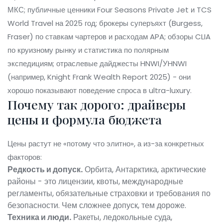
МКС; публичные ценники Four Seasons Private Jet и TCS
World Travel на 2025 год; брокеры суперъяхт (Burgess,
Fraser) по ставкам чартеров и расходам APA; обзоры CLIA
по круизному рынку и статистика по полярным
экспедициям; отраслевые дайджесты HNWI/УHNWI
(например, Knight Frank Wealth Report 2025) - они
хорошо показывают поведение спроса в ultra-luxury.
Почему так дорого: драйверы
цены и формула бюджета
Цены растут не «потому что элитно», а из-за конкретных
факторов:
Редкость и допуск.
Орбита, Антарктика, арктические
районы - это лицензии, квоты, международные
регламенты, обязательные страховки и требования по
безопасности. Чем сложнее допуск, тем дороже.
Техника и люди.
Ракеты, ледокольные суда,