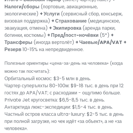
Налоги/сборы
(портовые, авиационные,
экологические)
+ Услуги
(сервисный сбор, консьерж,
визовая поддержка)
+ Страхование
(медицинское,
эвакуация, отмена)
+ Экипировка
(аренда парки,
ботинки, костюмы)
+ Пред/пост-ночёвки
(5*)
+
Трансферы
(иногда вертолёт)
+ Чаевые/APA/VAT
+
Резерв
10-15% на непредвиденное.
Полезные ориентиры «цена-за-день на человека» (когда
можно так посчитать):
Орбитальный космос: $3-5 млн в день.
Чартер суперъяхты 80-100м: $9-18 тыс. в день при 12
гостях до APA/VAT; с расходами - ощутимо больше.
Private Jet кругосветка: $6,5-8,5 тыс. в день.
Антарктида люкс-экспедиции: $1,5-4 тыс. в день.
Частный остров класса ultra-luxury: $2-5 тыс. в день
при полной загрузке, но чек идёт «за объект», а не «за
человека».