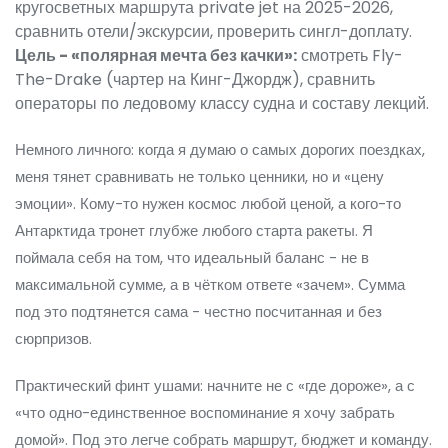
кругосветных маршрута private jet на 2025-2026,
сравнить отели/экскурсии, проверить сингл-доплату.
Цель - «полярная мечта без качки»:
смотреть Fly-
The-Drake (чартер на Кинг-Джордж), сравнить
операторы по ледовому классу судна и составу лекций.
Немного личного: когда я думаю о самых дорогих поездках,
меня тянет сравнивать не только ценники, но и «цену
эмоции». Кому-то нужен космос любой ценой, а кого-то
Антарктида тронет глубже любого старта ракеты. Я
поймала себя на том, что идеальный баланс - не в
максимальной сумме, а в чётком ответе «зачем». Сумма
под это подтянется сама - честно посчитанная и без
сюрпризов.
Практический финт ушами: начните не с «где дороже», а с
«что одно-единственное воспоминание я хочу забрать
домой». Под это легче собрать маршрут, бюджет и команду.