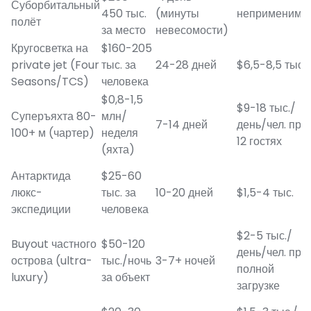
Суборбитальный
450 тыс.
(минуты
неприменимо
полёт
за место
невесомости)
Кругосветка на
$160-205
private jet (Four
тыс. за
24-28 дней
$6,5-8,5 тыс.
Seasons/TCS)
человека
$0,8-1,5
$9-18 тыс./
Суперъяхта 80-
млн/
7-14 дней
день/чел. при
100+ м (чартер)
неделя
12 гостях
(яхта)
Антарктида
$25-60
люкс-
тыс. за
10-20 дней
$1,5-4 тыс.
экспедиции
человека
$2-5 тыс./
Buyout частного
$50-120
день/чел. при
острова (ultra-
тыс./ночь
3-7+ ночей
полной
luxury)
за объект
загрузке