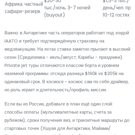
$20-30
$1,5-3 тыс./
Африка: частный
тыс./ночь
3-7 ночей
день/чел. при
сафари-резерв
(buyout)
10-12 гостях
Важно: в Антарктике часть операторов работает под эгидой
IAATO и требует подтверждённую страховку на
медэвакуацию. На яхтах ставки заметно прыгают в высокий
сезон (Средиземка - июль/август; Карибы - праздники).
Private jet туры отличаются классом борта и уровнем
наземной программы: отсюда разница $160k vs $205k на
одинаковый срок. В космосе - космос сам по себе драйвер,
но роль играет и длительность/профиль миссии.
Если вы из России, добавьте в план ещё один слой:
способы оплаты (мультивалютные карты, счета за
рубежом), сроки получения виз, и транзитные маршруты до
стартовых точек (Ушуая для Антарктики, Майами/