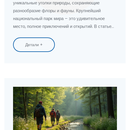
уникальные уголки природы, сохраняющие
разнообразие флоры и фауны. Крупнейший
национальный парк мира – это удивительное
место, полное приключений и открытий. В статье
мы расскажем о том, какие возможности для
отдыха и изучения скрывает это чудо природы.
Детали +
Также узнаете, какие советы помогут спланировать
незабываемую поездку. Подготовьтесь к
погружению в мир нетронутой природы и
поразительных пейзажей.