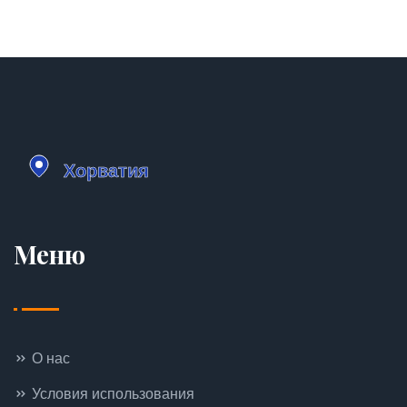
уделено необходимости быть готовым к
неожиданным встречам с дикой природой и
минимизации своего воздействия на окружающую
среду.
Меню
О нас
Условия использования