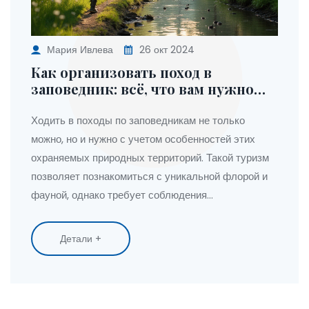
Мария Ивлева
26 окт 2024
Как организовать поход в
заповедник: всё, что вам нужно
знать
Ходить в походы по заповедникам не только
можно, но и нужно с учетом особенностей этих
охраняемых природных территорий. Такой туризм
позволяет познакомиться с уникальной флорой и
фауной, однако требует соблюдения
определенных правил и осторожности. В статье
рассматриваются возможности и ограничения,
Детали +
связанные с походами в заповедниках, а также
даются советы и рекомендации для туристов,
чтобы их путешествие оставило только
положительные впечатления. Особое внимание