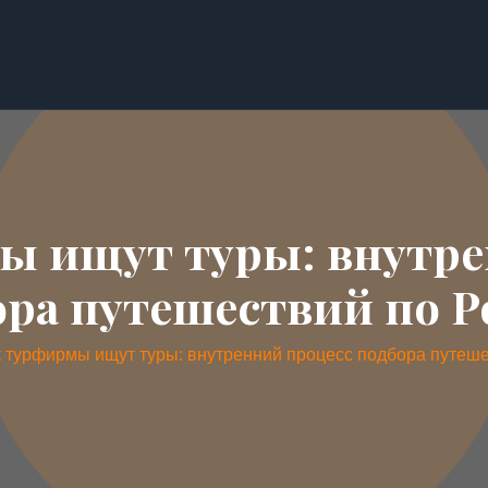
ы ищут туры: внутре
ора путешествий по Р
к турфирмы ищут туры: внутренний процесс подбора путеше