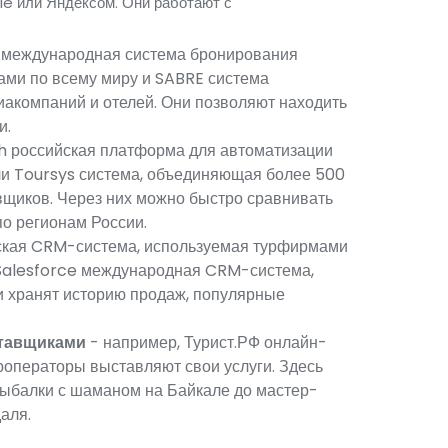
e или Яндексом. Они работают с
международная система бронирования
ами по всему миру
и
SABRE
система
иакомпаний и отелей
. Они позволяют находить
и.
h
российская платформа для автоматизации
ли
Toursys
система, объединяющая более 500
авщиков
. Через них можно быстро сравнивать
по регионам России.
ская CRM-система, используемая турфирмами
Salesforce
международная CRM-система,
и хранят историю продаж, популярные
ставщиками
- например,
Турист.РФ
онлайн-
роператоры выставляют свои услуги
. Здесь
рыбалки с шаманом на Байкале до мастер-
аля.