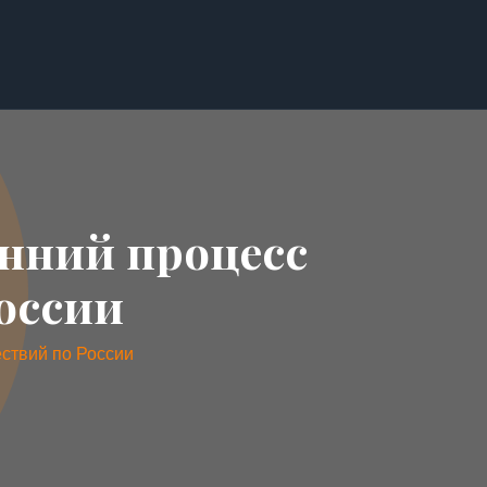
нний процесс
оссии
ствий по России