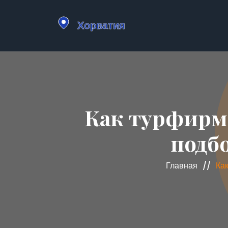
Как турфирм
подб
Главная
Ка