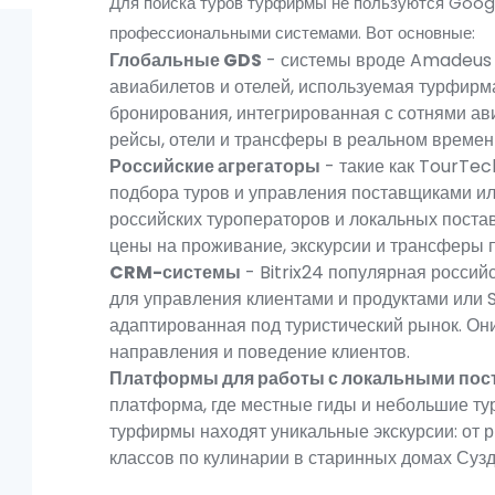
Для поиска туров турфирмы не пользуются Googl
профессиональными системами. Вот основные:
Глобальные GDS
- системы вроде
Amadeus
авиабилетов и отелей, используемая турфирм
бронирования, интегрированная с сотнями ав
рейсы, отели и трансферы в реальном времен
Российские агрегаторы
- такие как
TourTec
подбора туров и управления поставщиками
и
российских туроператоров и локальных пост
цены на проживание, экскурсии и трансферы 
CRM-системы
-
Bitrix24
популярная россий
для управления клиентами и продуктами
или
адаптированная под туристический рынок
. Он
направления и поведение клиентов.
Платформы для работы с локальными по
платформа, где местные гиды и небольшие ту
турфирмы находят уникальные экскурсии: от 
классов по кулинарии в старинных домах Сузд