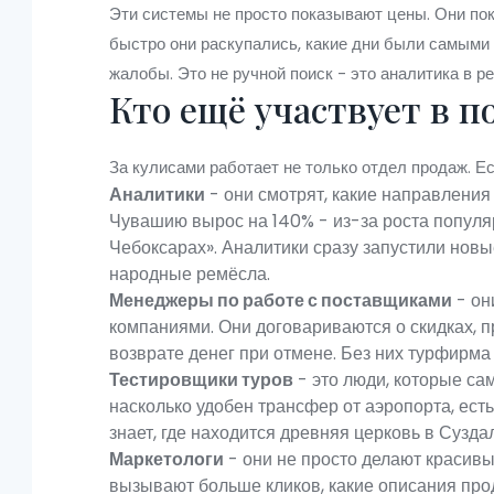
Эти системы не просто показывают цены. Они пок
быстро они раскупались, какие дни были самыми
жалобы. Это не ручной поиск - это аналитика в р
Кто ещё участвует в п
За кулисами работает не только отдел продаж. Ес
Аналитики
- они смотрят, какие направления 
Чувашию вырос на 140% - из-за роста популя
Чебоксарах». Аналитики сразу запустили новы
народные ремёсла.
Менеджеры по работе с поставщиками
- он
компаниями. Они договариваются о скидках, п
возврате денег при отмене. Без них турфирма
Тестировщики туров
- это люди, которые са
насколько удобен трансфер от аэропорта, есть л
знает, где находится древняя церковь в Сузда
Маркетологи
- они не просто делают красивы
вызывают больше кликов, какие описания про