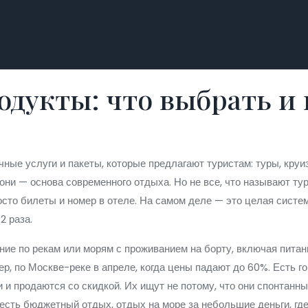
дукты: что выбрать и 
чные услуги и пакеты, которые предлагают туристам: туры, кру
 они — основа современного отдыха. Но не все, что называют т
сто билеты и номер в отеле. На самом деле — это целая система: 
2 раза.
ние по рекам или морям с проживанием на борту, включая питан
р, по Москве-реке в апреле, когда цены падают до 60%. Есть
г
 и продаются со скидкой
. Их ищут не потому, что они спонтанн
 есть
бюджетный отдых
,
отдых на море за небольшие деньги, где