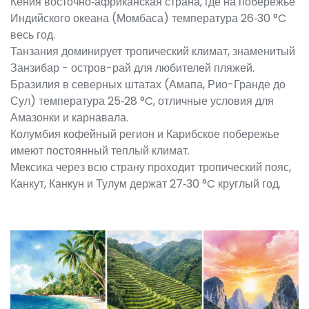
Кения
восточно‑африканская страна, где на побережье
Индийского океана (Момбаса) температура 26‑30 °C
весь год
.
Танзания
доминирует тропический климат, знаменитый
Занзибар - остров-рай для любителей пляжей
.
Бразилия
в северных штатах (Амапа, Рио-Гранде до
Сул) температура 25‑28 °C, отличные условия для
Амазонки и карнавала
.
Колумбия
кофейный регион и Карибское побережье
имеют постоянный теплый климат
.
Мексика
через всю страну проходит тропический пояс,
Канкут, Канкун и Тулум держат 27‑30 °C круглый год
.