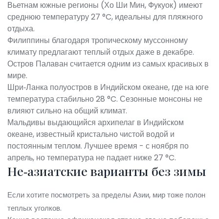
Вьетнам
южные регионы (Хо Ши Мин, Фукуок) имеют
среднюю температуру 27 °C, идеальны для пляжного
отдыха
.
Филиппины
благодаря тропическому муссонному
климату предлагают теплый отдых даже в декабре
.
Остров Палаван считается одним из самых красивых в
мире.
Шри‑Ланка
полуостров в Индийском океане, где на юге
температура стабильно 28 °C
. Сезонные монсоны не
влияют сильно на общий климат.
Мальдивы
выдающийся архипелаг в Индийском
океане, известный кристально чистой водой и
постоянным теплом
. Лучшее время - с ноября по
апрель, но температура не падает ниже 27 °C.
Не‑азиатские варианты без зимы
Если хотите посмотреть за пределы Азии, мир тоже полон
теплых уголков.