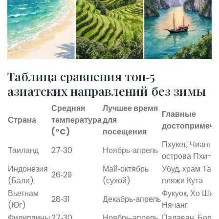
Таблица сравнения топ‑5
азиатских направлений без зимы
Средняя
Лучшее время
Главные
Страна
температура
для
достопримеча
(°C)
посещения
Пхукет, Чианг М
Таиланд
27‑30
Ноябрь‑апрель
острова Пхи-П
Индонезия
Май‑октябрь
Убуд, храм Тана
26‑29
(Бали)
(сухой)
пляжи Кута
Вьетнам
Фукуок, Хо Ши 
28‑31
Декабрь‑апрель
(Юг)
Нячанг
Филиппины
27‑30
Ноябрь‑апрель
Палаван, Борак