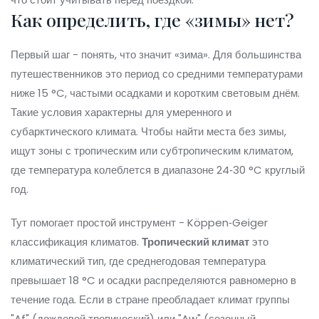
Как определить, где «зимы» нет?
Первый шаг - понять, что значит «зима». Для большинства
путешественников это период со средними температурами
ниже 15 °C, частыми осадками и коротким световым днём.
Такие условия характерны для умеренного и
субарктического климата. Чтобы найти места без зимы,
ищут зоны с тропическим или субтропическим климатом,
где температура колеблется в диапазоне 24‑30 °C круглый
год.
Тут помогает простой инструмент - Köppen‑Geiger
классификация климатов.
Тропический климат
это
климатический тип, где среднегодовая температура
превышает 18 °C и осадки распределяются равномерно в
течение года
. Если в стране преобладает климат группы
"Af" (дождевой тропический) или "Aw" (сезонный