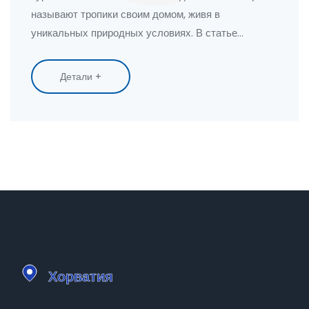
называют тропики своим домом, живя в
уникальных природных условиях. В статье
раскрываются ключевые факты о жизни в
тропических регионах и их населении, уделяется
Детали +
внимание влиянию на культуру и экономику этих
территорий. Предложены советы для
путешественников, желающих изучить эти богатые
экосистемы. Статья позволит лучше понять
важность тропических регионов в современном
мире.