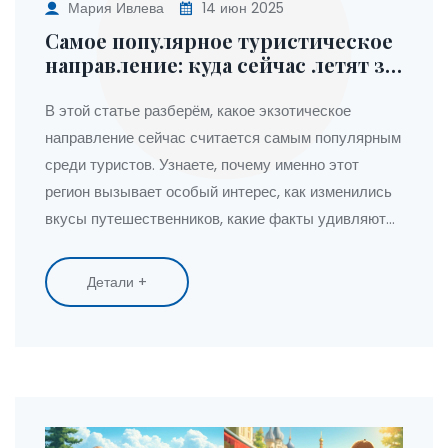
Мария Ивлева
14 июн 2025
Самое популярное туристическое
направление: куда сейчас летят за
экзотикой
В этой статье разберём, какое экзотическое
направление сейчас считается самым популярным
среди туристов. Узнаете, почему именно этот
регион вызывает особый интерес, как изменились
вкусы путешественников, какие факты удивляют
даже опытных туристов и что нужно знать перед
поездкой. Поделюсь советами, которые помогут
Детали +
получить максимум впечатлений и не попасться на
уловки турагентов. Это ваш удобный гид по
современным туристическим трендам.