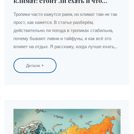
климат: стоит ли ехать и что
ожидать
Тропики часто кажутся раем, но климат там не так
прост, как кажется. В статье разберём,
действительно ли погода в тропиках стабильна,
почему бывают ливни и тайфуны, и как всё это
влияет на отдых. Я расскажу, когда лучше ехать,
какие нюансы ожидать и где подвох. Узнаете
неожиданные факты об изменениях климата и
Детали +
получите лайфхаки для комфортного путешествия.