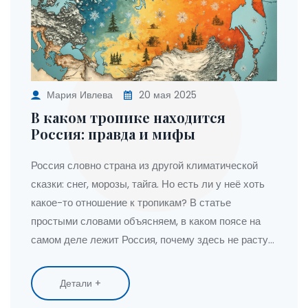
Мария Ивлева
20 мая 2025
В каком тропике находится
Россия: правда и мифы
Россия словно страна из другой климатической
сказки: снег, морозы, тайга. Но есть ли у неё хоть
какое-то отношение к тропикам? В статье
простыми словами объясняем, в каком поясе на
самом деле лежит Россия, почему здесь не растут
бананы, где у нас самые жаркие места и что
делать, если хочется тропический отпуск.
Детали +
Обсуждаем географию, интересные факты и