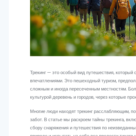
Трекинг — это особый вид путешествия, который
впечатлениями. Это пешеходный туризм, предпол
сложным и иногда пересеченным местностям. Боле
культурой деревень и городов, через которые про
Многие люди находят трекинг расслабляющим, по
забот. В статье мы раскроем тайны трекинга, вкл
сбору снаряжения и путешествия по неизведанны
природе и испытать на себе все прелести тихого 