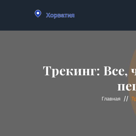
Трекинг: Все,
пе
Главная
Т