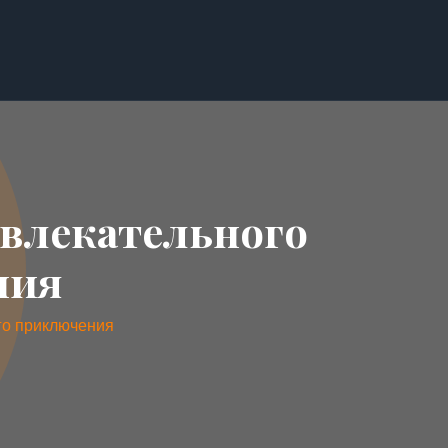
увлекательного
ния
ого приключения