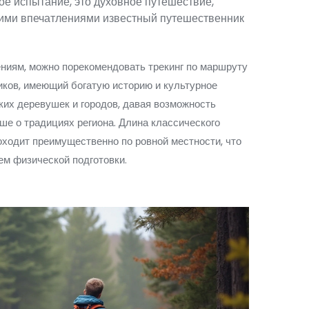
кое испытание, это духовное путешествие,
воими впечатлениями известный путешественник
ениям, можно порекомендовать трекинг по маршруту
иков, имеющий богатую историю и культурное
ких деревушек и городов, давая возможность
ше о традициях региона. Длина классического
оходит преимущественно по ровной местности, что
ем физической подготовки.