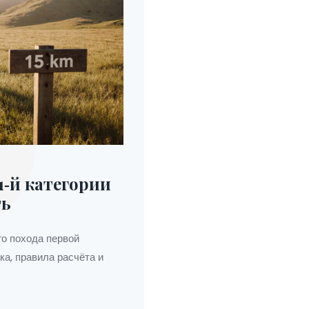
1‑й категории
ть
го похода первой
ка, правила расчёта и