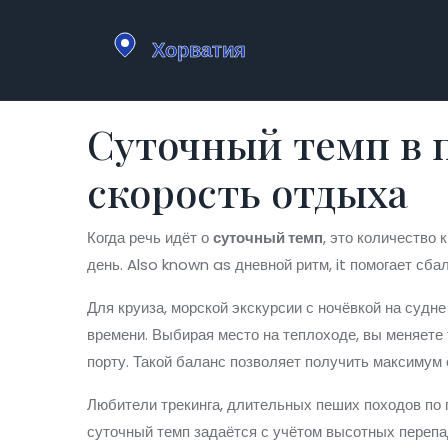
Суточный темп в 
скорость отдыха
Когда речь идёт о
суточный темп
,
это количество 
день
. Also known as
дневной ритм
, it помогает сб
Для
круиза
,
морской экскурсии с ночёвкой на судне
времени. Выбирая место на теплоходе, вы меняете
порту. Такой баланс позволяет получить максимум 
Любители
трекинга
,
длительных пеших походов по
суточный темп задаётся с учётом высотных перепад