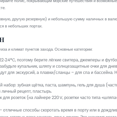
ирайте полис, покрывающий морские путешествия и возможные 
те.
овную, другую резервную) и небольшую сумму наличных в валют
тся в небольших портах.
н
иза и климат пунктов захода. Основные категории:
2‑24°C, поэтому берите лёгкие свитера, джемперы и футбо
 забудьте купальник, шляпу и солнцезащитные очки для дне
ут для экскурсий, а плавки/сланцы – для спа и бассейна.
набор: зубная щётка, паста, шампунь, гель для душа (часто 
 личный рецепт, пластырь.
 для розеток (на лайнере 220 V, розетки часто типа «шляп
 – отличные способы скоротать время в порту или в дождли
щи, которые легко сочетать друг с другом. Это экономит место 