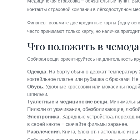
Медицинская страховка – обязательный пункт. Выб
контакты страховой компании в лёгкодоступном мес
Финансы: возьмите две кредитные карты (одну осн
часто принимают только карту, но наличка пригоди
Что положить в чемода
Собирая вещи, ориентируйтесь на длительность кру
Одежда.
На борту обычно держат температуру 2
коктейльное платье или рубашка с брюками. Не
Обувь.
Удобные кроссовки или мокасины подойд
шпильки.
Туалетные и медицинские вещи.
Минимальный 
Пилюли от укачивания, обезболивающие, любой
Электроника.
Зарядные устройства, переходник
в своей каюте – скачайте фильмы заранее.
Развлечения.
Книга, блокнот, настольные игры
Соблюдайте правило «меньше – лучше»: упакуйте ве