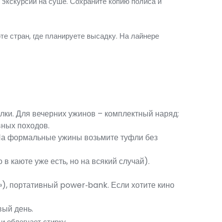
экскурсии на суше. Сохраните копию полиса и
е стран, где планируете высадку. На лайнере
лки. Для вечерних ужинов – комплектный наряд:
вных походов.
 На формальные ужины возьмите туфли без
в каюте уже есть, но на всякий случай).
а»), портативный power‑bank. Если хотите кино
вый день.
и облегчает стирку.