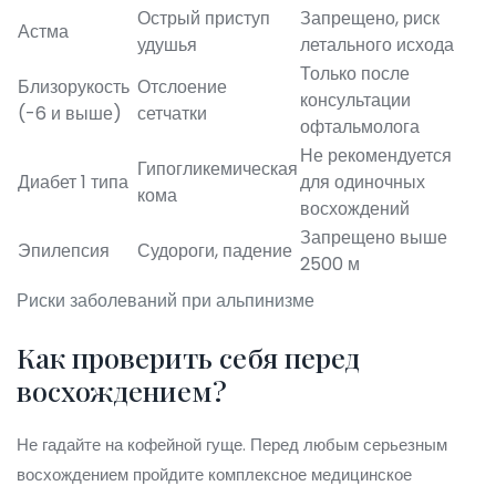
Острый приступ
Запрещено, риск
Астма
удушья
летального исхода
Только после
Близорукость
Отслоение
консультации
(-6 и выше)
сетчатки
офтальмолога
Не рекомендуется
Гипогликемическая
Диабет 1 типа
для одиночных
кома
восхождений
Запрещено выше
Эпилепсия
Судороги, падение
2500 м
Риски заболеваний при альпинизме
Как проверить себя перед
восхождением?
Не гадайте на кофейной гуще. Перед любым серьезным
восхождением пройдите комплексное медицинское