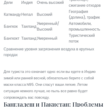
Дели
Индия
Очень высокий
сжигание отходов
География
Катманду
Непал
Высокий
(долина), трафик
Умеренный/
Автомобили,
Бангкок
Таиланд
Высокий
промышленность
Туристический
Бангкокт
Таиланд
Умеренный
поток
Сравнение уровня загрязнения воздуха в крупных
городах
Для туриста это означает одно: если вы едете в Индию
зимой или ранней весной, обязательно берите с собой
маски класса N95. Они спасут ваши легкие. Летом
ситуация немного лучше, но пыль все равно будет
сопровождать вас повсюду.
Бангладеш и Пакистан: Проблемы