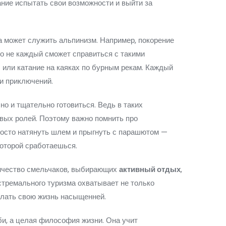
ание испытать свои возможности и выйти за
а может служить альпинизм. Например, покорение
о не каждый сможет справиться с такими
 или катание на каяках по бурным рекам. Каждый
и приключений.
но и тщательно готовиться. Ведь в таких
вых ролей. Поэтому важно помнить про
росто натянуть шлем и прыгнуть с парашютом —
которой сработаешься.
личество смельчаков, выбирающих
активный отдых
,
стремального туризма охватывает не только
елать свою жизнь насыщенней.
би, а целая философия жизни. Она учит