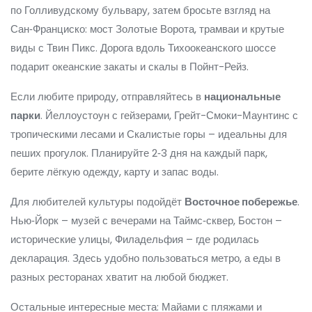
по Голливудскому бульвару, затем бросьте взгляд на
Сан‑Франциско: мост Золотые Ворота, трамваи и крутые
виды с Твин Пикс. Дорога вдоль Тихоокеанского шоссе
подарит океанские закаты и скалы в Пойнт-Рейз.
Если любите природу, отправляйтесь в
национальные
парки
. Йеллоустоун с гейзерами, Грейт-Смоки-Маунтинс с
тропическими лесами и Скалистые горы – идеальны для
пеших прогулок. Планируйте 2‑3 дня на каждый парк,
берите лёгкую одежду, карту и запас воды.
Для любителей культуры подойдёт
Восточное побережье
.
Нью‑Йорк – музей с вечерами на Таймс‑сквер, Бостон –
исторические улицы, Филадельфия – где родилась
декларация. Здесь удобно пользоваться метро, а еды в
разных ресторанах хватит на любой бюджет.
Остальные интересные места: Майами с пляжами и