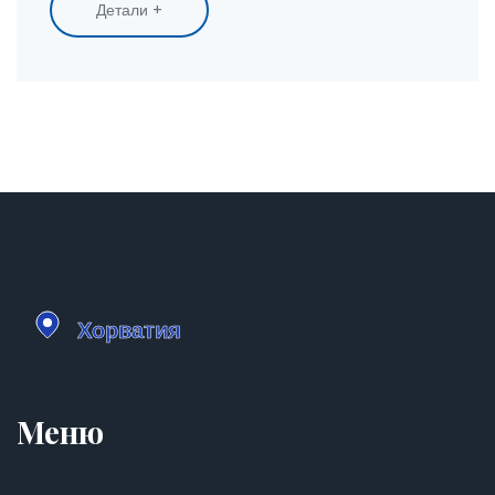
Детали +
знать при планировании необычных путешествий в
Азия. В статье есть реальные советы, интересные
факты и лайфхаки для любопытных туристов. Всё
максимально понятно и без сложных терминов.
Меню