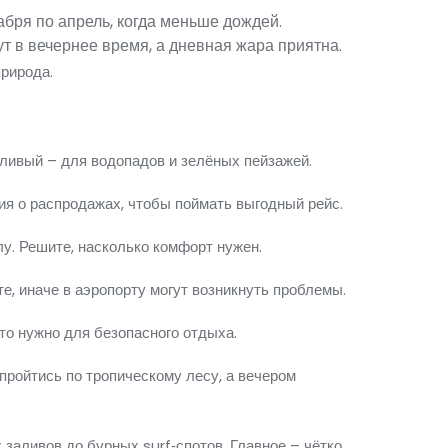
абря по апрель, когда меньше дождей.
т в вечернее время, а дневная жара приятна.
природа.
ливый – для водопадов и зелёных пейзажей.
я о распродажах, чтобы поймать выгодный рейс.
лу. Решите, насколько комфорт нужен.
е, иначе в аэропорту могут возникнуть проблемы.
то нужно для безопасного отдыха.
пройтись по тропическому лесу, а вечером
заливов до бурных surf‑спотов. Главное – чётко