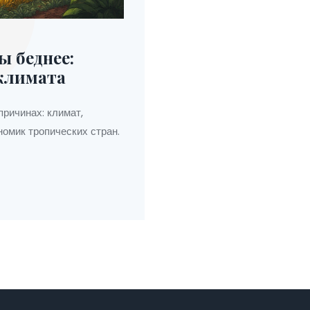
ы беднее:
климата
ричинах: климат,
номик тропических стран.