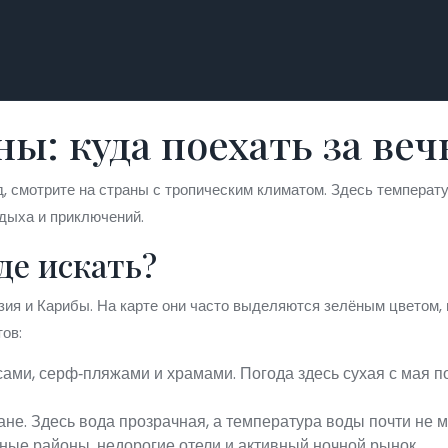
ы: куда поехать за ве
д, смотрите на страны с тропическим климатом. Здесь температу
дыха и приключений.
де искать?
ия и Карибы. На карте они часто выделяются зелёным цветом, 
ов:
ами, серф‑пляжами и храмами. Погода здесь сухая с мая по
не. Здесь вода прозрачная, а температура воды почти не м
ные районы, недорогие отели и активный ночной рынок.