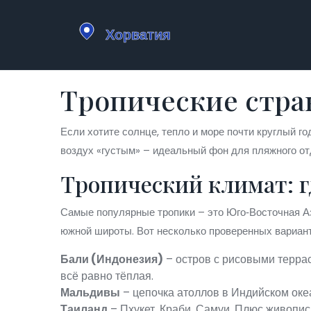
Тропические стран
Если хотите солнце, тепло и море почти круглый го
воздух «густым» – идеальный фон для пляжного от
Тропический климат: г
Самые популярные тропики – это Юго‑Восточная Аз
южной широты. Вот несколько проверенных вариант
Бали (Индонезия)
– остров с рисовыми террас
всё равно тёплая.
Мальдивы
– цепочка атоллов в Индийском океа
Таиланд
– Пхукет, Краби, Самуи. Плюс живопис