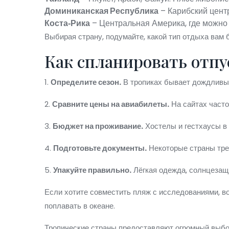
Доминиканская Республика
– Карибский центр
Коста‑Рика
– Центральная Америка, где можно 
Выбирая страну, подумайте, какой тип отдыха вам 
Как спланировать отпу
1.
Определите сезон.
В тропиках бывает дождливый
2.
Сравните цены на авиабилеты.
На сайтах часто
3.
Бюджет на проживание.
Хостелы и гестхаусы в 
4.
Подготовьте документы.
Некоторые страны треб
5.
Упакуйте правильно.
Лёгкая одежда, солнцезащи
Если хотите совместить пляж с исследованиями, во
поплавать в океане.
Тропические страны предоставляют огромный выбор