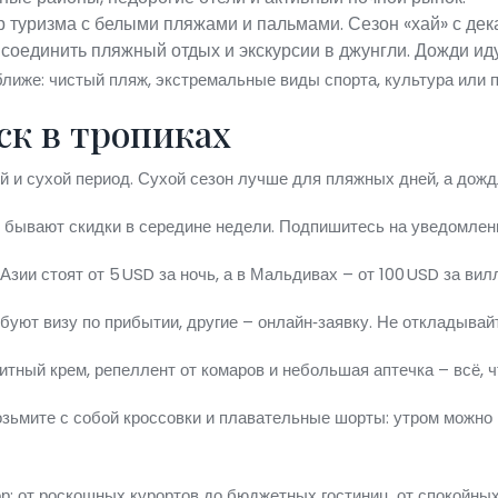
 туризма с белыми пляжами и пальмами. Сезон «хай» с дек
соединить пляжный отдых и экскурсии в джунгли. Дожди иду
ближе: чистый пляж, экстремальные виды спорта, культура или 
ск в тропиках
 и сухой период. Сухой сезон лучше для пляжных дней, а дожд
 бывают скидки в середине недели. Подпишитесь на уведомлени
Азии стоят от 5 USD за ночь, а в Мальдивах – от 100 USD за вил
уют визу по прибытии, другие – онлайн‑заявку. Не откладывайт
тный крем, репеллент от комаров и небольшая аптечка – всё, ч
зьмите с собой кроссовки и плавательные шорты: утром можно 
: от роскошных курортов до бюджетных гостиниц, от спокойных 