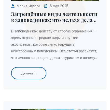
Мария Ивлева
6 мая 2025
Запрещённые виды деятельности
в заповедниках: что нельзя делать
туристам
В заповедниках действуют строгие ограничения —
здесь охраняют редкие виды и хрупкие
экосистемы, которые легко нарушить
неосторожным поведением. Эта статья расскажет,
что именно запрещено делать туристам и почему
эти правила столь важны. Вы узнаете о
распространённых ошибках, которые совершают
Детали +
даже опытные путешественники, и получите
советы, как не навредить природе. Информация
пригодится тем, кто планирует поездку, и поможет
сохранить уникальную природу для будущих
поколений. Никакой лишней теории — только