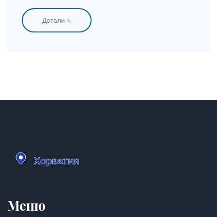
не только избежать проблем, но и внести свой
вклад в сохранение экосистемы. В статье
Детали +
рассказывается о наиболее распространённых
запретах, начиная от разведения огня и заканчивая
сбором растений. Животные и их среда обитания
также нуждаются в защите, и туристам необходимо
помнить об этом. Каждый из запретов имеет свои
причины и их понимание сделает визит более
осмысленным и приятным.
Меню