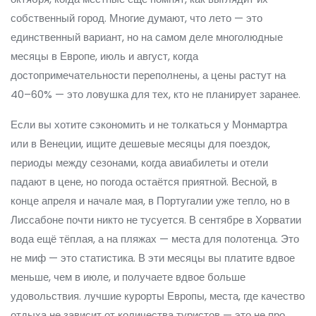
собственный город.
Многие думают, что лето — это
единственный вариант, но на самом деле
многолюдные
месяцы в Европе
,
июль и август, когда
достопримечательности переполнены, а цены растут на
40–60%
— это ловушка для тех, кто не планирует заранее.
Если вы хотите сэкономить и не толкаться у Монмартра
или в Венеции, ищите
дешевые месяцы для поездок
,
периоды между сезонами, когда авиабилеты и отели
падают в цене, но погода остаётся приятной
. Весной, в
конце апреля и начале мая, в Португалии уже тепло, но в
Лиссабоне почти никто не тусуется. В сентябре в Хорватии
вода ещё тёплая, а на пляжах — места для полотенца. Это
не миф — это статистика. В эти месяцы вы платите вдвое
меньше, чем в июле, и получаете вдвое больше
удовольствия.
лучшие курорты Европы
,
места, где качество
отдыха не зависит от количества туристов
— это не про