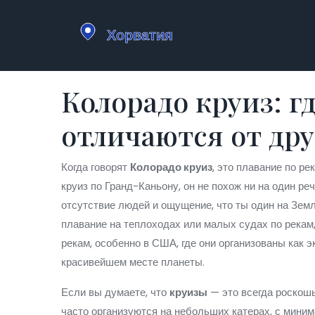
Колорадо круиз: г
отличаются от др
Когда говорят
Колорадо круиз
,
это плавание по ре
круиз по Гранд-Каньону
, он не похож ни на один р
отсутствие людей и ощущение, что ты один на Земл
плавание на теплоходах или малых судах по рекам,
рекам
,
особенно в США, где они организованы как э
красивейшем месте планеты.
Если вы думаете, что
круизы
— это всегда роскошь
часто организуются на небольших катерах, с мин