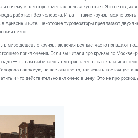
а и почему в некоторых местах нельзя купаться. Это не отдых дл
рирода работает без человека. И да — такие круизы можно взять 
в в Аризоне и Юте. Некоторые туроператоры предлагают двухдн
ысокий сезон.
ов в мире
дешевые круизы
,
включая речные, часто попадают под 
тоящего приключения. Если вы читали про круизы по Москве-ре
олорадо — ты сам выбираешь, смотришь ли ты на скалы или спишь
Колорадо напрямую, но все они про то, как искать настоящие, а 
латить и что действительно включено в цену. Это не про роскошь.