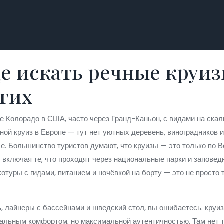
де искать речные круиз
угих
ке Колорадо в США, часто через Гранд-Каньон, с видами на ска
ечной круиз в Европе — тут нет уютных деревень, виноградников 
е.
Большинство туристов думают, что круизы — это только по В
 включая те, что проходят через национальные парки и заповед
котуры с гидами, питанием и ночёвкой на борту
— это не просто 
, лайнеры с бассейнами и шведский стол, вы ошибаетесь.
круи
имальным комфортом, но максимальной аутентичностью
. Там нет