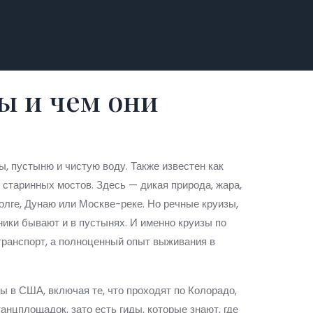
ы и чем они
лы, пустыню и чистую воду
. Также известен как
и старинных мостов. Здесь — дикая природа, жара,
олге, Дунаю или Москве-реке. Но
речные круизы
,
ники
бывают и в пустынях. И именно
круизы по
транспорт, а полноценный опыт выживания в
зы в США
,
включая те, что проходят по Колорадо,
 танцплощадок, зато есть гиды, которые знают, где