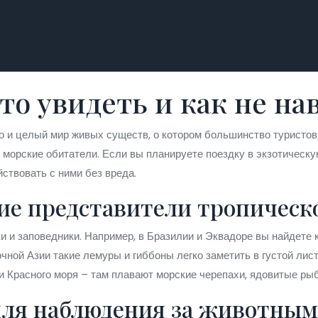
то увидеть и как не н
 но и целый мир живых существ, о котором большинство турист
 морские обитатели. Если вы планируете поездку в экзотическую
ствовать с ними без вреда.
кие представители тропичес
 и заповедники. Например, в Бразилии и Эквадоре вы найдете к
ой Азии такие лемуры и гиббоны легко заметить в густой листв
 Красного моря – там плавают морские черепахи, ядовитые ры
для наблюдения за животны