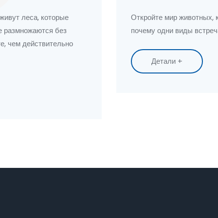
Земли
 живут леса, которые
Откройте мир животных, к
е размножаются без
почему одни виды встреча
те, чем действительно
Детали +