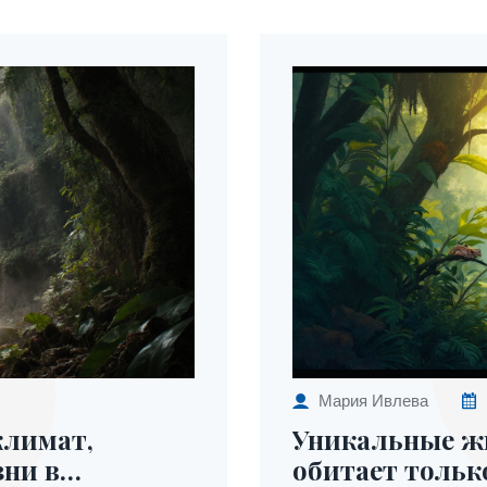
Мария Ивлева
климат,
Уникальные ж
зни в
обитает тольк