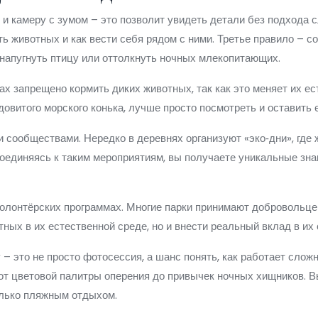
и камеру с зумом – это позволит увидеть детали без подхода с
ть животных и как вести себя рядом с ними. Третье правило – с
 напугнуть птицу или оттолкнуть ночных млекопитающих.
ах запрещено кормить диких животных, так как это меняет их е
овитого морского конька, лучше просто посмотреть и оставить е
и сообществами. Нередко в деревнях организуют «эко‑дни», гд
соединяясь к таким мероприятиям, вы получаете уникальные зн
олонтёрских программах. Многие парки принимают добровольце
ных в их естественной среде, но и внести реальный вклад в их
– это не просто фотосессия, а шанс понять, как работает слож
от цветовой палитры оперения до привычек ночных хищников. В
олько пляжным отдыхом.