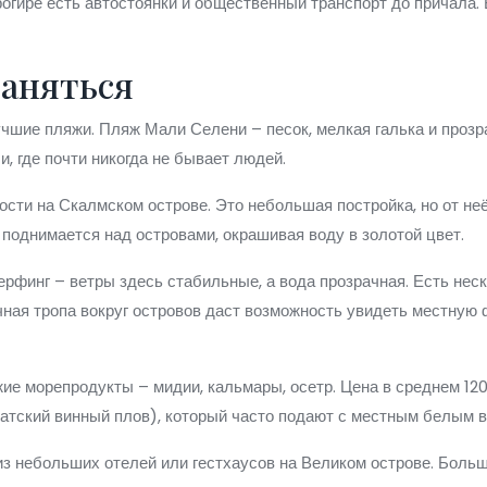
рогире есть автостоянки и общественный транспорт до причала.
заняться
учшие пляжи. Пляж Мали Селени – песок, мелкая галька и прозр
, где почти никогда не бывает людей.
ости на Скалмском острове. Это небольшая постройка, но от не
поднимается над островами, окрашивая воду в золотой цвет.
ерфинг – ветры здесь стабильные, а вода прозрачная. Есть нес
очная тропа вокруг островов даст возможность увидеть местную
ие морепродукты – мидии, кальмары, осетр. Цена в среднем 12
атский винный плов), который часто подают с местным белым в
 из небольших отелей или гестхаусов на Великом острове. Бол