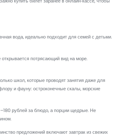
 Важно купить билет заранее в онлайн‑кассе, чтобы
ачная вода, идеально подходит для семей с детьми.
ё открывается потрясающий вид на море.
колько школ, которые проводят занятия даже для
 флору и фауну: остроконечные скалы, морские
0–180 рублей за блюдо, а порции щедрые. Не
ином.
ьшинство предложений включают завтрак из свежих