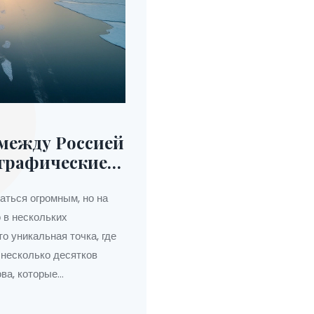
 между Россией
ографические
аться огромным, но на
 в нескольких
то уникальная точка, где
 несколько десятков
ва, которые
изов и путешествий.
еского и культурного