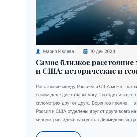
Мария Ивлева
10 дек 2024
Самое близкое расстояние
и США: исторические и ге
факты
Расстояние между Россией и США может показ
самом деле две страны могут находиться всего
километрах друг от друга. Берингов пролив — э
Россия и США отделены друг от друга всего на
километров. Здесь находятся Диомидовы остро
представляют необычную возможность для кру
Узнайте, как это место стало символом политич